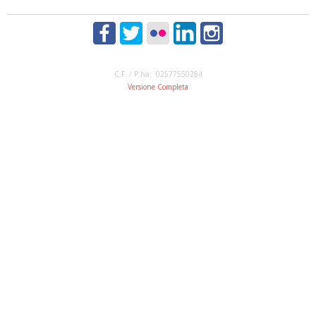
C.F. / P.Iva: 02577550284
Versione Completa