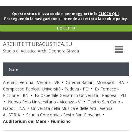
Questo sito utilizza cookie, per maggiori info
CLICCA QUI
.
Proseguendo la navigazione si intende accettata la cookie policy.
HO LETTO
ARCHITETTURACUSTICA.EU
Studio di Acustica Arch. Eleonora Strada
Gare
•
•
Arena di Verona - Verona - VR
Cinema Radar - Monopoli - BA
•
Complesso Paolotti Università - Padova - PD
Ex Fornace -
•
Riccione - RN
Ex Ospedale Geriatrico Università - Padova - PD
•
•
Nuovo Polo Universitario - Vicenza - VI
Teatro San Carlo -
•
Napoli - NA
Università della Musica e delle Arti - Vienna -
•
•
AUSTRIA
Scuola Concordia - Sesto San Giovanni
Auditorium del Mare - Fiumicino